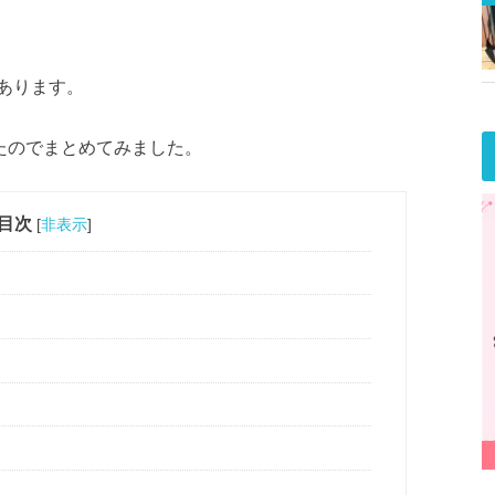
あります。
したのでまとめてみました。
目次
[
非表示
]