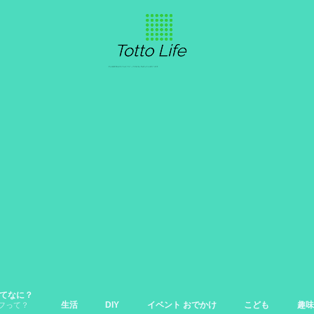
feってなに？
生活
DIY
イベント おでかけ
こども
趣味
フって？