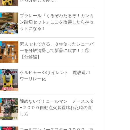
プラレール『くるぞわたるぞ！カンカ
ン踏切セット』ここを改善したら神セ
ットになる！
素人でもできる、８年使ったシェーバ
ーを分解清掃して新品に戻す！！①
【分解編】
ケルヒャーK3サイレント 魔改造パ
ワーリレー化
諦めないで！コールマン ノーススタ
−２０００自動点火装置壊れた時の直
し方
コールマンノーススター２０００ ラ