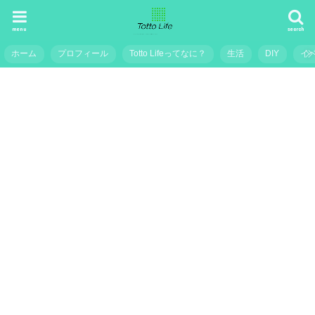
menu
search
ホーム
プロフィール
Totto Lifeってなに？
生活
DIY
イ