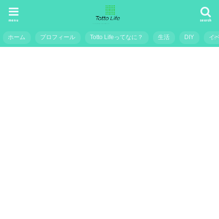
menu
search
ホーム
プロフィール
Totto Lifeってなに？
生活
DIY
イ