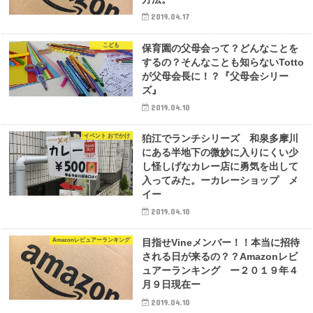
2019.04.17
こども
保育園の父母会って？どんなことを
するの？そんなことも知らないTotto
が父母会長に！？『父母会シリー
ズ』
2019.04.10
イベント おでかけ
狛江でランチシリーズ 和泉多摩川
にある半地下の微妙に入りにくい少
し怪しげなカレー店に勇気を出して
入ってみた。ーカレーショップ メ
イー
2019.04.10
Amazonレビュアーランキング
目指せVineメンバー！！本当に招待
される日が来るの？？Amazonレビ
ュアーランキング ー２０１９年４
月９日現在ー
2019.04.10