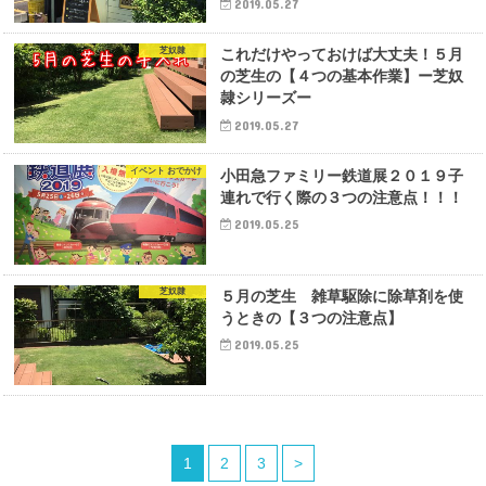
2019.05.27
芝奴隷
これだけやっておけば大丈夫！５月
の芝生の【４つの基本作業】ー芝奴
隷シリーズー
2019.05.27
イベント おでかけ
小田急ファミリー鉄道展２０１９子
連れで行く際の３つの注意点！！！
2019.05.25
芝奴隷
５月の芝生 雑草駆除に除草剤を使
うときの【３つの注意点】
2019.05.25
1
2
3
>