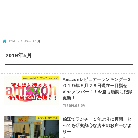
HOME
2019年
5月
2019年5月
Amazonレビュアーランキング
Amazonレビュアーランキングー２
０１９年５月２８日現在ー目指せ
Vineメンバー！！今週も順調に記録
更新！
2019.05.29
イベント おでかけ
狛江でランチ １年ぶりに再開、と
っても研究熱心な店主のお店ーぴよ
りー