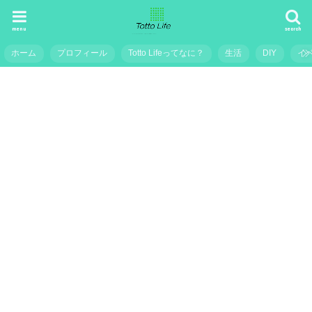
menu
search
ホーム
プロフィール
Totto Lifeってなに？
生活
DIY
イ