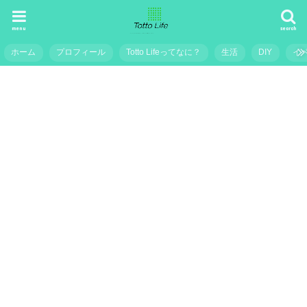
menu
search
ホーム
プロフィール
Totto Lifeってなに？
生活
DIY
イ