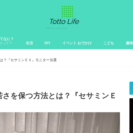
feってなに？
生活
DIY
イベント おでかけ
こども
趣味
フって？
は？『セサミンＥＸ』モニター当選
若さを保つ方法とは？『セサミンＥ