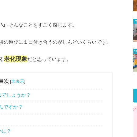
い』
そんなことをすごく感じます。
供の遊びに１日付き合うのがしんどいくらいです。
老化現象
る
だと思っています。
目次
[
非表示
]
のでしょうか？
んですか？
かに？