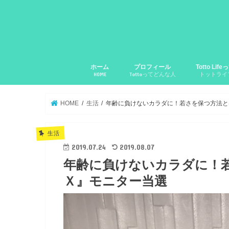
ホーム
プロフィール
Totto Li
HOME
Tottoってどんな人
トットライ
HOME
生活
年齢に負けないカラダに！若さを保つ方法と
生活
2019.07.24
2019.08.07
年齢に負けないカラダに！
Ｘ』モニター当選