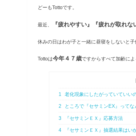
どーもTottoです。
『疲れやすい』『疲れが取れな
最近、
休みの日はわが子と一緒に昼寝をしないと子
今年４７歳
Tottoは
ですからすべて加齢によ
1
老化現象にしたがっていていい
2
ところで『セサミンEX』ってな
3
『セサミンＥＸ』応募方法
4
『セサミンＥＸ』抽選結果はい