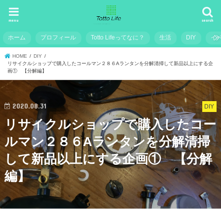
menu
search
ホーム
プロフィール
Totto Lifeってなに？
生活
DIY
イ
HOME
DIY
リサイクルショップで購入したコールマン２８６Aランタンを分解清掃して新品以上にする企
画① 【分解編】
2020.08.31
DIY
リサイクルショップで購入したコー
ルマン２８６Aランタンを分解清掃
して新品以上にする企画① 【分解
編】