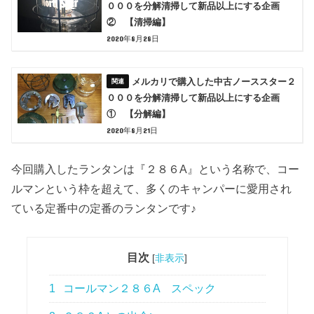
０００を分解清掃して新品以上にする企画
② 【清掃編】
2020年8月28日
メルカリで購入した中古ノーススター２
０００を分解清掃して新品以上にする企画
① 【分解編】
2020年8月21日
今回購入したランタンは『２８６A』という名称で、コー
ルマンという枠を超えて、多くのキャンパーに愛用され
ている定番中の定番のランタンです♪
目次
[
非表示
]
1
コールマン２８６A スペック